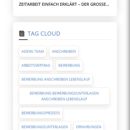
ZEITARBEIT EINFACH ERKLÄRT – DER GROSSE G
RICHTUNG
UIDE FÜR ARBEITNEHMER
TAG CLOUD
ADEVIS TEAM
ANSCHREIBEN
ARBEITSVERTRAG
BEWERBUNG
BEWERBUNG ANSCHREIBEN LEBENSLAUF
BEWERBUNG BEWERBUNGSUNTERLAGEN
ANSCHREIBEN LEBENSLAUF
BEWERBUNGSPROZESS
BEWERBUNGSUNTERLAGEN
ERFAHRUNGEN