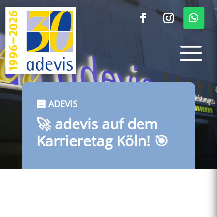
ADEVIS
🚀 adevis auf dem
Karrieretag Köln! 🎯