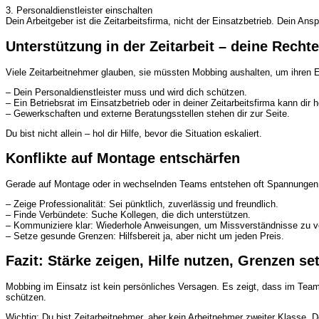
3. Personaldienstleister einschalten
Dein Arbeitgeber ist die
Zeitarbeitsfirma
, nicht der Einsatzbetrieb. Dein Ansp
Unterstützung in der Zeitarbeit – deine Rechte
Viele Zeitarbeitnehmer glauben, sie müssten Mobbing aushalten, um ihren Ein
– Dein Personaldienstleister muss und wird dich schützen.
– Ein Betriebsrat im Einsatzbetrieb oder in deiner Zeitarbeitsfirma kann dir h
– Gewerkschaften und externe Beratungsstellen stehen dir zur Seite.
Du bist nicht allein – hol dir Hilfe, bevor die Situation eskaliert.
Konflikte auf Montage entschärfen
Gerade auf Montage oder in wechselnden Teams entstehen oft Spannungen. 
– Zeige Professionalität: Sei pünktlich, zuverlässig und freundlich.
– Finde Verbündete: Suche Kollegen, die dich unterstützen.
– Kommuniziere klar: Wiederhole Anweisungen, um Missverständnisse zu v
– Setze gesunde Grenzen: Hilfsbereit ja, aber nicht um jeden Preis.
Fazit: Stärke zeigen, Hilfe nutzen, Grenzen se
Mobbing im Einsatz ist kein persönliches Versagen. Es zeigt, dass im Team e
schützen.
Wichtig: Du bist Zeitarbeitnehmer, aber kein Arbeitnehmer zweiter Klasse. Dei