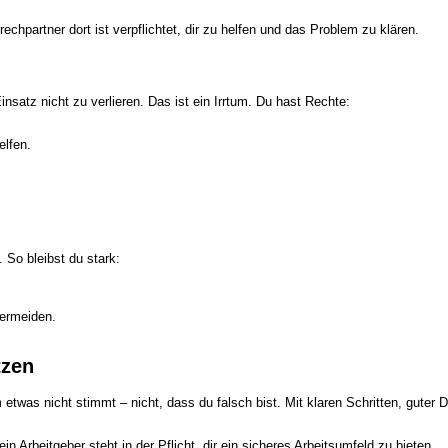
rechpartner dort ist verpflichtet, dir zu helfen und das Problem zu klären.
satz nicht zu verlieren. Das ist ein Irrtum. Du hast Rechte:
elfen.
So bleibst du stark:
ermeiden.
tzen
twas nicht stimmt – nicht, dass du falsch bist. Mit klaren Schritten, guter 
n Arbeitgeber steht in der Pflicht, dir ein sicheres Arbeitsumfeld zu bieten.