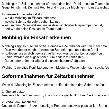
Mobbing trifft Zeitarbeitnehmer oft besonders hart. Du bist neu im Team, n
Gegenteil stimmt: Du hast Rechte und musst dir Mobbing im Einsatz nicht g
In diesem Artikel erfährst du:
– wie du Mobbing im Einsatz erkennst,
– welche Schritte du sofort gehen kannst,
– warum dein
Personaldienstleister
dein wichtigster Ansprechpartner ist,
– und wie du deine Position im Team stärkst.
Mobbing im Einsatz erkennen
Mobbing zeigt sich selten offen. Gerade als Zeitarbeiter wirst du manchmal
– Dein Vorarbeiter macht abwertende Bemerkungen über deine Arbeit.
– Kollegen lassen dich bewusst außen vor, weil du „nur Leiharbeiter“ bist.
– Fehler werden dir zugeschoben, um andere zu entlasten.
– Du bekommst immer wieder die unbeliebtesten Aufgaben.
Wichtig: Einmalige Konflikte sind kein Mobbing. Wiederholen sich solche Vorf
Sofortmaßnahmen für Zeitarbeitnehmer
Wenn du Mobbing im Einsatz erlebst, helfen dir diese drei Schritte sofort:
1. Grenze setzen
Reagiere klar und bestimmt: „Bitte sprich respektvoll mit mir.“ – kurze, sac
2. Vorfall dokumentieren
Notiere dir Datum, Uhrzeit, beteiligte Personen und was passiert ist. So h