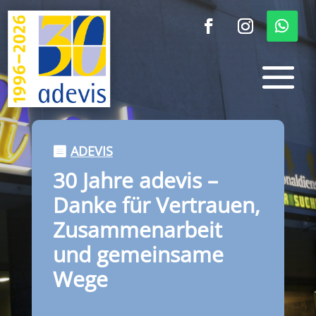
ADEVIS
30 Jahre adevis –
Danke für Vertrauen,
Zusammenarbeit
und gemeinsame
Wege