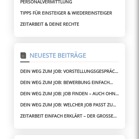
PERSONALVERMITTLUNG
TIPPS FÜR EINSTEIGER & WIEDEREINSTEIGER
ZEITARBEIT & DEINE RECHTE
NEUESTE BEITRÄGE
DEIN WEG ZUM JOB: VORSTELLUNGSGESPRÄCH
BESTEHEN – AUCH OHNE ERFAHRUNG
DEIN WEG ZUM JOB: BEWERBUNG EINFACH
GEMACHT – OHNE STRESS ZUM JOB
DEIN WEG ZUM JOB: JOB FINDEN – AUCH OHNE
PERFEKTEN LEBENSLAUF
DEIN WEG ZUM JOB: WELCHER JOB PASST ZU
MIR? SO FINDEST DU SCHNELL DIE RICHTIGE
ZEITARBEIT EINFACH ERKLÄRT – DER GROSSE G
RICHTUNG
UIDE FÜR ARBEITNEHMER