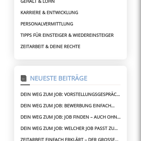
GEHALT & LOHN
KARRIERE & ENTWICKLUNG
PERSONALVERMITTLUNG
TIPPS FÜR EINSTEIGER & WIEDEREINSTEIGER
ZEITARBEIT & DEINE RECHTE
NEUESTE BEITRÄGE
DEIN WEG ZUM JOB: VORSTELLUNGSGESPRÄCH
BESTEHEN – AUCH OHNE ERFAHRUNG
DEIN WEG ZUM JOB: BEWERBUNG EINFACH
GEMACHT – OHNE STRESS ZUM JOB
DEIN WEG ZUM JOB: JOB FINDEN – AUCH OHNE
PERFEKTEN LEBENSLAUF
DEIN WEG ZUM JOB: WELCHER JOB PASST ZU
MIR? SO FINDEST DU SCHNELL DIE RICHTIGE
ZEITARBEIT EINFACH ERKLÄRT – DER GROSSE G
RICHTUNG