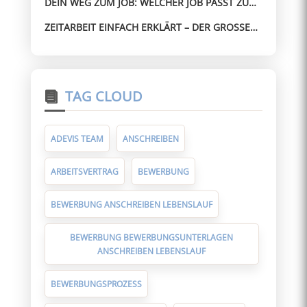
DEIN WEG ZUM JOB: WELCHER JOB PASST ZU
MIR? SO FINDEST DU SCHNELL DIE RICHTIGE
ZEITARBEIT EINFACH ERKLÄRT – DER GROSSE G
RICHTUNG
UIDE FÜR ARBEITNEHMER
TAG CLOUD
ADEVIS TEAM
ANSCHREIBEN
ARBEITSVERTRAG
BEWERBUNG
BEWERBUNG ANSCHREIBEN LEBENSLAUF
BEWERBUNG BEWERBUNGSUNTERLAGEN
ANSCHREIBEN LEBENSLAUF
BEWERBUNGSPROZESS