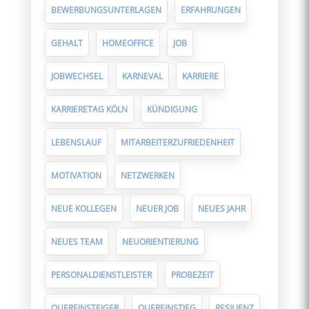
BEWERBUNGSUNTERLAGEN
ERFAHRUNGEN
GEHALT
HOMEOFFICE
JOB
JOBWECHSEL
KARNEVAL
KARRIERE
KARRIERETAG KÖLN
KÜNDIGUNG
LEBENSLAUF
MITARBEITERZUFRIEDENHEIT
MOTIVATION
NETZWERKEN
NEUE KOLLEGEN
NEUER JOB
NEUES JAHR
NEUES TEAM
NEUORIENTIERUNG
PERSONALDIENSTLEISTER
PROBEZEIT
QUEREINSTEIGER
QUEREINSTIEG
RESILIENZ