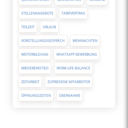
STELLENANGEBOTE
TARIFVERTRAG
TEILZEIT
URLAUB
VORSTELLUNGSGESPRÄCH
WEIHNACHTEN
WEITERBILDUNG
WHATSAPP BEWERBUNG
WIEDEREINSTIEG
WORK-LIFE-BALANCE
ZEITARBEIT
ZUFRIEDENE MITARBEITER
ÖFFNUNGSZEITEN
ÜBERNAHME