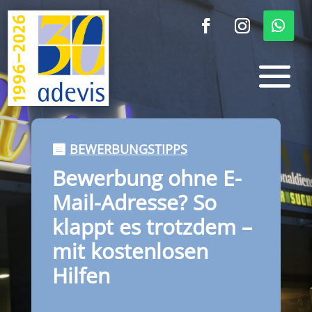
BEWERBUNGSTIPPS
Bewerbung ohne E-
Mail-Adresse? So
klappt es trotzdem –
mit kostenlosen
Hilfen