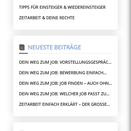
TIPPS FÜR EINSTEIGER & WIEDEREINSTEIGER
ZEITARBEIT & DEINE RECHTE
NEUESTE BEITRÄGE
DEIN WEG ZUM JOB: VORSTELLUNGSGESPRÄCH
BESTEHEN – AUCH OHNE ERFAHRUNG
DEIN WEG ZUM JOB: BEWERBUNG EINFACH
GEMACHT – OHNE STRESS ZUM JOB
DEIN WEG ZUM JOB: JOB FINDEN – AUCH OHNE
PERFEKTEN LEBENSLAUF
DEIN WEG ZUM JOB: WELCHER JOB PASST ZU
MIR? SO FINDEST DU SCHNELL DIE RICHTIGE
ZEITARBEIT EINFACH ERKLÄRT – DER GROSSE G
RICHTUNG
UIDE FÜR ARBEITNEHMER