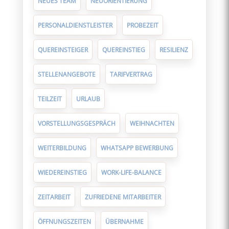
NEUES TEAM
NEUORIENTIERUNG
PERSONALDIENSTLEISTER
PROBEZEIT
QUEREINSTEIGER
QUEREINSTIEG
RESILIENZ
STELLENANGEBOTE
TARIFVERTRAG
TEILZEIT
URLAUB
VORSTELLUNGSGESPRÄCH
WEIHNACHTEN
WEITERBILDUNG
WHATSAPP BEWERBUNG
WIEDEREINSTIEG
WORK-LIFE-BALANCE
ZEITARBEIT
ZUFRIEDENE MITARBEITER
ÖFFNUNGSZEITEN
ÜBERNAHME