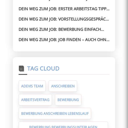
– SO GEHST DU SICHER MIT SCHWIERIGEN
DEIN WEG ZUM JOB: ERSTER ARBEITSTAG TIPPS
SITUATIONEN UM
– SO STARTEST DU SICHER UND
DEIN WEG ZUM JOB: VORSTELLUNGSGESPRÄCH
SELBSTBEWUSST
BESTEHEN – AUCH OHNE ERFAHRUNG
DEIN WEG ZUM JOB: BEWERBUNG EINFACH
GEMACHT – OHNE STRESS ZUM JOB
DEIN WEG ZUM JOB: JOB FINDEN – AUCH OHNE
PERFEKTEN LEBENSLAUF
TAG CLOUD
ADEVIS TEAM
ANSCHREIBEN
ARBEITSVERTRAG
BEWERBUNG
BEWERBUNG ANSCHREIBEN LEBENSLAUF
BEWERBUNG BEWERBUNGSUNTERLAGEN