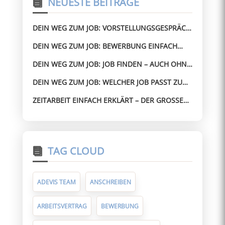
NEUESTE BEITRÄGE
DEIN WEG ZUM JOB: VORSTELLUNGSGESPRÄCH
BESTEHEN – AUCH OHNE ERFAHRUNG
DEIN WEG ZUM JOB: BEWERBUNG EINFACH
GEMACHT – OHNE STRESS ZUM JOB
DEIN WEG ZUM JOB: JOB FINDEN – AUCH OHNE
PERFEKTEN LEBENSLAUF
DEIN WEG ZUM JOB: WELCHER JOB PASST ZU
MIR? SO FINDEST DU SCHNELL DIE RICHTIGE
ZEITARBEIT EINFACH ERKLÄRT – DER GROSSE G
RICHTUNG
UIDE FÜR ARBEITNEHMER
TAG CLOUD
ADEVIS TEAM
ANSCHREIBEN
ARBEITSVERTRAG
BEWERBUNG