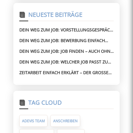
NEUESTE BEITRÄGE
DEIN WEG ZUM JOB: VORSTELLUNGSGESPRÄCH
BESTEHEN – AUCH OHNE ERFAHRUNG
DEIN WEG ZUM JOB: BEWERBUNG EINFACH
GEMACHT – OHNE STRESS ZUM JOB
DEIN WEG ZUM JOB: JOB FINDEN – AUCH OHNE
PERFEKTEN LEBENSLAUF
DEIN WEG ZUM JOB: WELCHER JOB PASST ZU
MIR? SO FINDEST DU SCHNELL DIE RICHTIGE
ZEITARBEIT EINFACH ERKLÄRT – DER GROSSE G
RICHTUNG
UIDE FÜR ARBEITNEHMER
TAG CLOUD
ADEVIS TEAM
ANSCHREIBEN