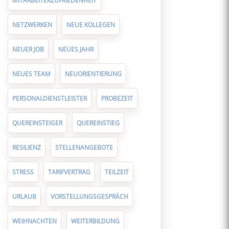
MITARBEITERZUFRIEDENHEIT
NETZWERKEN
NEUE KOLLEGEN
NEUER JOB
NEUES JAHR
NEUES TEAM
NEUORIENTIERUNG
PERSONALDIENSTLEISTER
PROBEZEIT
QUEREINSTEIGER
QUEREINSTIEG
RESILIENZ
STELLENANGEBOTE
STRESS
TARIFVERTRAG
TEILZEIT
URLAUB
VORSTELLUNGSGESPRÄCH
WEIHNACHTEN
WEITERBILDUNG