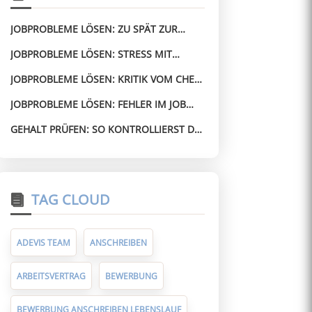
JOBPROBLEME LÖSEN: ZU SPÄT ZUR
ARBEIT – WAS DU JETZT SAGEN SOLLTEST
JOBPROBLEME LÖSEN: STRESS MIT
KOLLEGEN – KONFLIKTE KLÄREN, BEVOR
JOBPROBLEME LÖSEN: KRITIK VOM CHEF
ES ESKALIERT
BEKOMMEN – SO BLEIBST DU RUHIG
JOBPROBLEME LÖSEN: FEHLER IM JOB
GEMACHT – SO REAGIERST DU RICHTIG
GEHALT PRÜFEN: SO KONTROLLIERST DU,
OB DEINE ABRECHNUNG STIMMT
TAG CLOUD
ADEVIS TEAM
ANSCHREIBEN
ARBEITSVERTRAG
BEWERBUNG
BEWERBUNG ANSCHREIBEN LEBENSLAUF