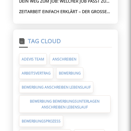
DEIN WEG ZUM JOB: WELCHER JOB PASST ZU
MIR? SO FINDEST DU SCHNELL DIE RICHTIGE
ZEITARBEIT EINFACH ERKLÄRT – DER GROSSE G
RICHTUNG
UIDE FÜR ARBEITNEHMER
TAG CLOUD
ADEVIS TEAM
ANSCHREIBEN
ARBEITSVERTRAG
BEWERBUNG
BEWERBUNG ANSCHREIBEN LEBENSLAUF
BEWERBUNG BEWERBUNGSUNTERLAGEN
ANSCHREIBEN LEBENSLAUF
BEWERBUNGSPROZESS