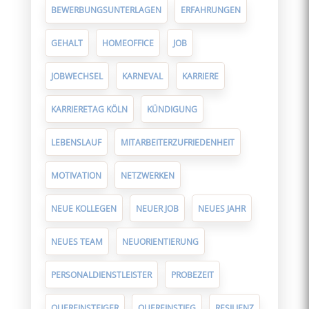
BEWERBUNGSUNTERLAGEN
ERFAHRUNGEN
GEHALT
HOMEOFFICE
JOB
JOBWECHSEL
KARNEVAL
KARRIERE
KARRIERETAG KÖLN
KÜNDIGUNG
LEBENSLAUF
MITARBEITERZUFRIEDENHEIT
MOTIVATION
NETZWERKEN
NEUE KOLLEGEN
NEUER JOB
NEUES JAHR
NEUES TEAM
NEUORIENTIERUNG
PERSONALDIENSTLEISTER
PROBEZEIT
QUEREINSTEIGER
QUEREINSTIEG
RESILIENZ