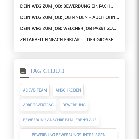
BESTEHEN – AUCH OHNE ERFAHRUNG
DEIN WEG ZUM JOB: BEWERBUNG EINFACH
GEMACHT – OHNE STRESS ZUM JOB
DEIN WEG ZUM JOB: JOB FINDEN – AUCH OHNE
PERFEKTEN LEBENSLAUF
DEIN WEG ZUM JOB: WELCHER JOB PASST ZU
MIR? SO FINDEST DU SCHNELL DIE RICHTIGE
ZEITARBEIT EINFACH ERKLÄRT – DER GROSSE G
RICHTUNG
UIDE FÜR ARBEITNEHMER
TAG CLOUD
ADEVIS TEAM
ANSCHREIBEN
ARBEITSVERTRAG
BEWERBUNG
BEWERBUNG ANSCHREIBEN LEBENSLAUF
BEWERBUNG BEWERBUNGSUNTERLAGEN