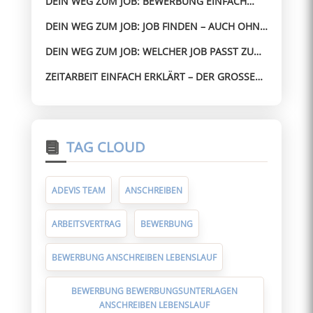
DEIN WEG ZUM JOB: BEWERBUNG EINFACH
GEMACHT – OHNE STRESS ZUM JOB
DEIN WEG ZUM JOB: JOB FINDEN – AUCH OHNE
PERFEKTEN LEBENSLAUF
DEIN WEG ZUM JOB: WELCHER JOB PASST ZU
MIR? SO FINDEST DU SCHNELL DIE RICHTIGE
ZEITARBEIT EINFACH ERKLÄRT – DER GROSSE G
RICHTUNG
UIDE FÜR ARBEITNEHMER
TAG CLOUD
ADEVIS TEAM
ANSCHREIBEN
ARBEITSVERTRAG
BEWERBUNG
BEWERBUNG ANSCHREIBEN LEBENSLAUF
BEWERBUNG BEWERBUNGSUNTERLAGEN
ANSCHREIBEN LEBENSLAUF