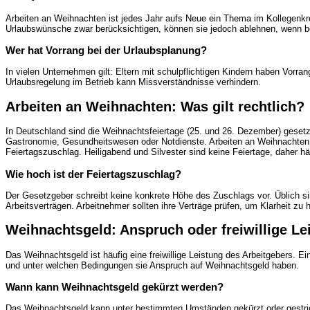
Arbeiten an Weihnachten ist jedes Jahr aufs Neue ein Thema im Kollegenkre
Urlaubswünsche zwar berücksichtigen, können sie jedoch ablehnen, wenn bet
Wer hat Vorrang bei der Urlaubsplanung?
In vielen Unternehmen gilt: Eltern mit schulpflichtigen Kindern haben Vorran
Urlaubsregelung im Betrieb kann Missverständnisse verhindern.
Arbeiten an Weihnachten: Was gilt rechtlich?
In Deutschland sind die Weihnachtsfeiertage (25. und 26. Dezember) gesetz
Gastronomie, Gesundheitswesen oder Notdienste. Arbeiten an Weihnachten ge
Feiertagszuschlag. Heiligabend und Silvester sind keine Feiertage, daher 
Wie hoch ist der Feiertagszuschlag?
Der Gesetzgeber schreibt keine konkrete Höhe des
Zuschlags
vor. Üblich s
Arbeitsverträgen
. Arbeitnehmer sollten ihre Verträge prüfen, um Klarheit zu 
Weihnachtsgeld: Anspruch oder freiwillige Le
Das
Weihnachtsgeld
ist häufig eine freiwillige Leistung des Arbeitgebers. E
und unter welchen Bedingungen sie Anspruch auf Weihnachtsgeld haben.
Wann kann Weihnachtsgeld gekürzt werden?
Das Weihnachtsgeld kann unter bestimmten Umständen gekürzt oder gestrichen