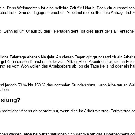
is. Denn Weihnachten ist eine beliebte Zeit für
Urlaub
. Doch ein automatisch
riebliche Gründe dagegen sprechen. Arbeitnehmer sollten ihre Anträge frühzei
g, wenn es um Urlaub zu den Feiertagen geht. Ist dies nicht der Fall, entsche
liche Feiertage ebenso Neujahr. An diesen Tagen gilt grundsätzlich ein Arbe
hört in diesen Branchen leider zum Alltag. Aber: Arbeitnehmer, die an Feier
hängt es vom Wohlwollen des Arbeitgebers ab, ob die Tage frei sind oder ein
ind jedoch 50 % bis 150 % des normalen Stundenlohns, wenn Arbeiten an Weih
haben.
istung?
in rechtlicher Anspruch besteht nur, wenn dies im Arbeitsvertrag, Tarifvertrag o
 werden, etwa bei wirtschaftlichen Schwierigkeiten des Unternehmens oder be