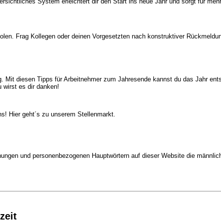
sichtliches System erleichtert dir den Start ins neue Jahr und sorgt für mehr
olen. Frag Kollegen oder deinen Vorgesetzten nach konstruktiver Rückmeldu
. Mit diesen Tipps für Arbeitnehmer zum Jahresende kannst du das Jahr entsp
wirst es dir danken!
ns
! Hier geht´s zu unserem
Stellenmarkt.
ungen und personenbezogenen Hauptwörtern auf dieser Website die männlich
zeit